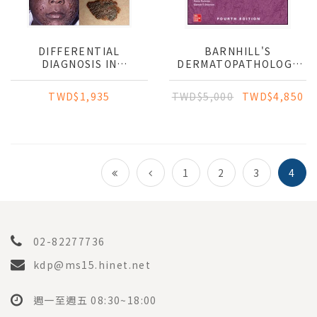
DIFFERENTIAL
BARNHILL'S
DIAGNOSIS IN
DERMATOPATHOLOGY
DERMATOLOGY
(IE)
TWD$1,935
TWD$5,000
TWD$4,850
1
2
3
4
02-82277736
kdp@ms15.hinet.net
週一至週五 08:30~18:00