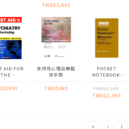
TWD$2,665
T AID FOR
支持性心理治療臨
POCKET
THE
床手冊
NOTEBOOK:
CHIATRY
POCKET
KSHIP (IE)
EMERGENCY
WD$950
TWD$480
TWD$2,100
MEDICINE(硬殼活
TWD$2,095
頁)
1