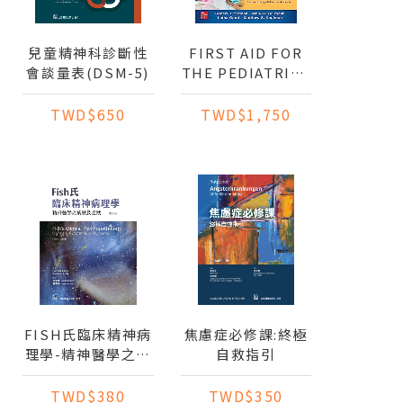
兒童精神科診斷性
FIRST AID FOR
會談量表(DSM-5)
THE PEDIATRICS
CLERKSHIP
TWD$650
TWD$1,750
FISH氏臨床精神病
焦慮症必修課:終極
理學-精神醫學之病
自救指引
徵及症狀(第四版)
TWD$380
TWD$350