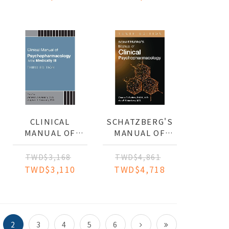
CLINICAL
SCHATZBERG'S
MANUAL OF
MANUAL OF
PSYCHOPHARMACOLOGY
CLINICAL
IN THE
PSYCHOPHARMACOLOGY
TWD$3,168
TWD$4,861
MEDICALLY ILL
TWD$3,110
TWD$4,718
2
3
4
5
6