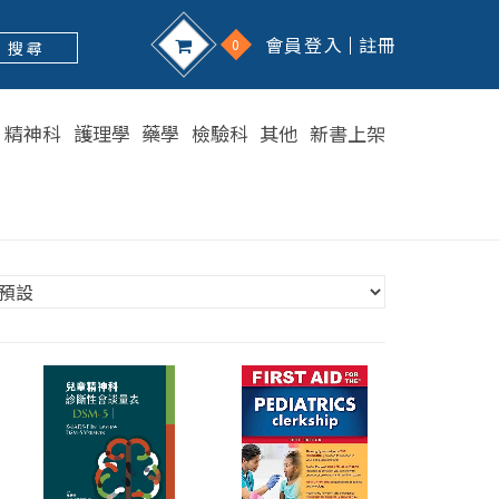
會員登入
註冊
0
搜 尋
精神科
護理學
藥學
檢驗科
其他
新書上架