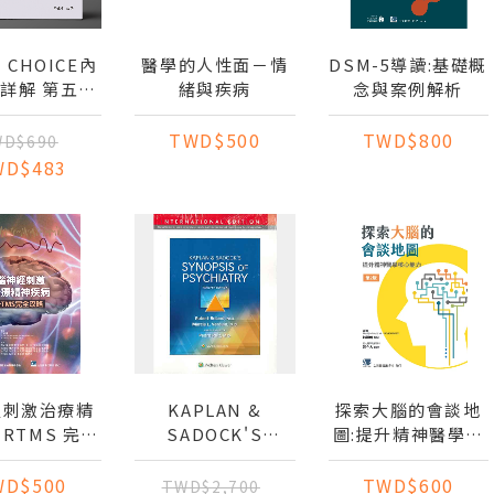
T CHOICE內
醫學的人性面－情
DSM-5導讀:基礎概
詳解 第五冊
緒與疾病
念與案例解析
2021
TWD$500
TWD$800
D$690
WD$483
經刺激治療精
KAPLAN &
探索大腦的會談地
RTMS 完全
SADOCK'S
圖:提升精神醫學核
攻略
SYNOPSIS OF
心能力(第二版)
PSYCHIATRY (IE)
WD$500
TWD$600
TWD$2,700