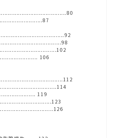
....................................80
..................87
..................................92
...............................98
............................102
............... 106
...................................112
..............................114
.............. 119
.........................123
...........................126