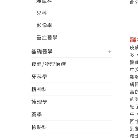
婦產科
此
兒科
影像學
重症醫學
譯
皮
基礎醫學
多
醫
復健/物理治療
中
牙科學
艱
膚
精神科
富
的
護理學
結
中
藥學
回
檢驗科
到
精