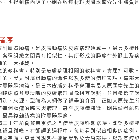
外，也得到橫內明子小姐在收集材料與岡本龍介先生將負片
者序
膚附屬器腫瘤，是皮膚腫瘤與皮膚病理領域中，最具多樣性
，各種組織之間具有相似性，其所形成的腫瘤在外觀上及病
師的一大挑戰。
文的教科書，特別是皮膚病理相關的教科書，實屈指可數。
難的，就是附屬器腫瘤的命名以及多變的病理表現。這部大
附屬器腫瘤篇，是日本皮膚外科學會理事長大原國章先生的
的臨床照片與清晰的皮膚病理圖像相互對照，並且精選了對
類別、來源、型態為大綱做了詳盡的介紹。正如大原先生所
了每個腫瘤的臨床與病理，甚至皮膚鏡特徵，期待讀者能夠
，最具複雜結構的附屬器腫瘤。
憶二十年前負笈東京虎之門病院皮膚科進修時，即對多樣豐
驚訝且讚嘆。在翻譯的過程中，每每看到似曾相似的症例，
煉文字時，更會回想起在醫局受教於大原部長，以及其諄諄