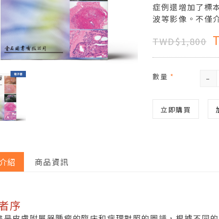
症例還增加了標
波等影像。不僅
TWD$1,800
-
數量
*
立即購買
介紹
商品資訊
者序
書是皮膚附屬器腫瘤的臨床和病理對照的圖譜，根據不同的