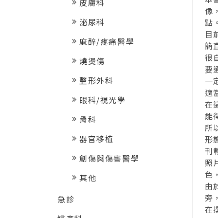
皮膚科
像
泌尿科
點
目
麻醉/疼痛醫學
簡
很
燒燙傷
要
整形外科
一
適
眼科/視光學
在
能
骨科
所
器官移植
形
刊
創傷與傷害醫學
照
色
其他
由
旁
急診
在