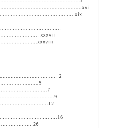
.................................................x
.............................................xvi
.....................................xix
.......................................
................. xxxvii
................xxxviii
............................... 2
...............5
......................7
............................9
........................12
.................................16
.............26