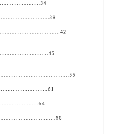
..................34
........................38
................................42
......................45
........................................55
.......................61
.................64
............................68