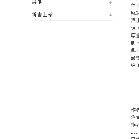
其他
榮
感
新書上架
譯
現
原
期
典
最
給
作者序 
譯者序 
作
....