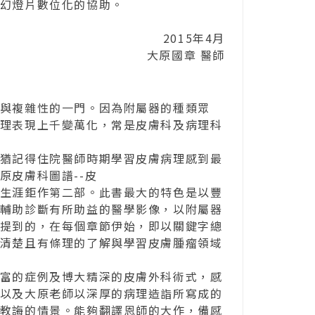
幻燈片數位化的協助。
2015年4月
大原國章 醫師
與複雜性的一門。因為附屬器的種類眾
理表現上千變萬化，常是皮膚科及病理科
猶記得住院醫師時期學習皮膚病理感到最
原皮膚科圖譜--皮
生涯鉅作第二部。此書最大的特色是以豐
輔助診斷有所助益的醫學影像，以附屬器
提到的，在每個章節伊始，即以關鍵字總
清楚且有條理的了解與學習皮膚腫瘤領域
富的症例及博大精深的皮膚外科術式，感
以及大原老師以深厚的病理造詣所寫成的
教誨的情景。能夠翻譯恩師的大作，備感