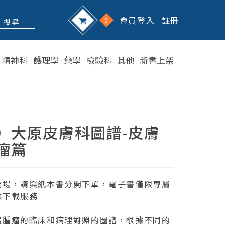
會員登入
註冊
0
搜 尋
精神科
護理學
藥學
檢驗科
其他
新書上架
）大原皮膚科圖譜-皮膚
瘤篇
賣場，請與紙本書分開下單，電子書僅限專屬
供下載服務
器腫瘤的臨床和病理對照的圖譜，根據不同的