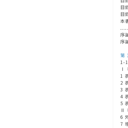
目錄1 
目錄2 
目錄3
本
....
序論1
序論2
第 
1-
Ⅰ
1 表皮
2 
3 表
4 表
5 表
Ⅱ
6 外毛
7 