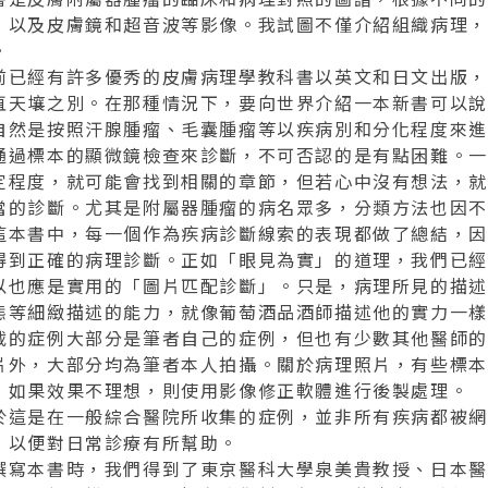
，以及皮膚鏡和超音波等影像。我試圖不僅介紹組織病理，
。
前已經有許多優秀的皮膚病理學教科書以英文和日文出版，
直天壤之別。在那種情況下，要向世界介紹一本新書可以說
自然是按照汗腺腫瘤、毛囊腫瘤等以疾病別和分化程度來進
通過標本的顯微鏡檢查來診斷，不可否認的是有點困難。一
定程度，就可能會找到相關的章節，但若心中沒有想法，就
當的診斷。尤其是附屬器腫瘤的病名眾多，分類方法也因不
這本書中，每一個作為疾病診斷線索的表現都做了總結，因
得到正確的病理診斷。正如「眼見為實」的道理，我們已經
以也應是實用的「圖片匹配診斷」。只是，病理所見的描述
態等細緻描述的能力，就像葡萄酒品酒師描述他的實力一樣
載的症例大部分是筆者自己的症例，但也有少數其他醫師的
片外，大部分均為筆者本人拍攝。關於病理照片，有些標本
，如果效果不理想，則使用影像修正軟體進行後製處理。
於這是在一般綜合醫院所收集的症例，並非所有疾病都被網
，以便對日常診療有所幫助。
撰寫本書時，我們得到了東京醫科大學泉美貴教授、日本醫