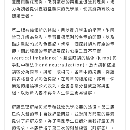
意圖與臨床案例，吸引讀者的興趣並促進其理解。竭
力為讀者提供直觀且臨床的光學感，使其能夠有效地
照護患者。
第三版有幾個新的特點，用以提升學生的學習。附圖
皆已升級為全彩，學習目標表列於各章的開頭，以及
臨床重點均以彩色標記。新增一個探討鏡片厚度的章
節，關於稜鏡的章節擴展探討包括垂直不平衡
(vertical imbalance)、雙焦眼鏡的跳像 (jump) 與
手動中和法(hand neutralization)、放大鏡和望遠
鏡區分為兩章。與前一版相同，各章中的摘要、例題
與表格皆會以彩色突顯，在每章的結尾處，都有一個
簡短的結論和公式表列。全書各部分皆被重寫與重
組，以致於內容不再令人生怯且更易理解。
解題是理解幾何光學和視覺光學必要的途徑。第三版
已納入新的章末自我評量問題，並對所有問題的要素
提供了詳解方案。為了滿足學生在額外自我評量工具
的需求，本版新增了第三次的測驗練習（附解答）。