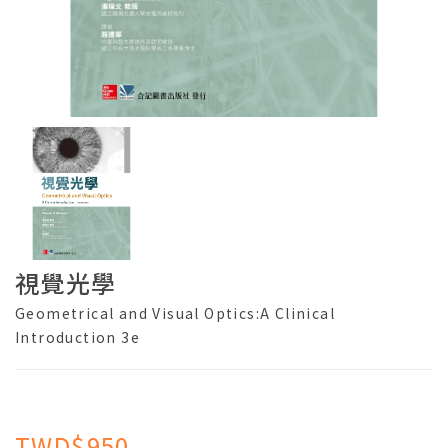
視覺光學
Geometrical and Visual Optics:A Clinical
Introduction 3e
TWD$950