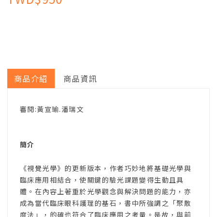
商品介紹
商品資訊
審閱:黃宣瑜.潘瑞文
簡介
《視覺光學》的更新版本，作者巧妙地將基礎光學與
臨床應用相結合，使關鍵的驗光課題變得生動且具
體。在內容上著重於光學觀念與解決問題的能力，亦
成為當代臨床眼科護理的基石，書中所強調之「聚散
度法」，的確也符合了臨床應用之考量。是故，與前