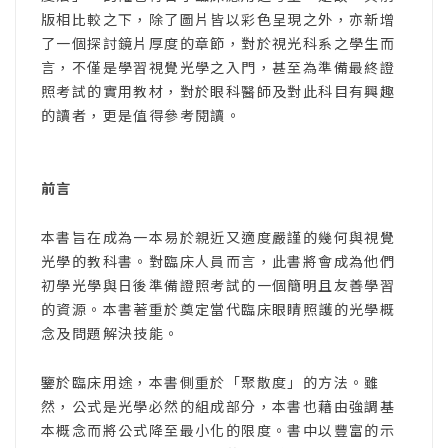
版相比較之下，除了圖片皆以彩色呈現之外，亦新增
了一個探討鏡片厚度的章節，對於視光科系之學生而
言，不僅是學習視覺光學之入門，甚至為準備最終證
照考試的實用教材，對於眼科醫師及對此科目有興趣
的讀者，更是值得參考閱讀。
前言
本書旨在成為一本易於親近又適度嚴謹的幾何與視覺
光學的教科書。對臨床人員而言，此書將會成為他們
初學光學與日後準備證照考試的一個簡明且友善學習
的資源。本書著重於奠定當代臨床眼睛照護的光學概
念及問題解決技能。
鑒於臨床用途，本書側重於「聚散度」的方法。雖
然，公式是光學必然的組成部分，本書也藉由強調基
本概念而將公式降至最小化的限度。書中以豐富的示