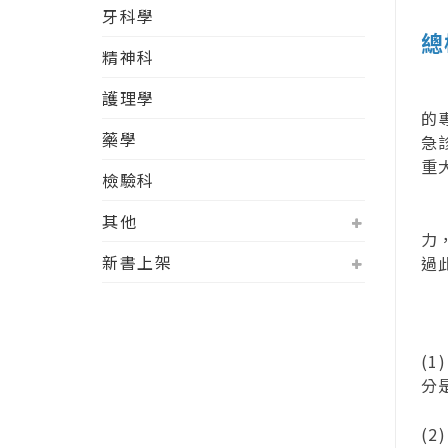
牙科學
總
精神科
因
護理學
的
藥學
急
重
檢驗科
雖
其他
力
新書上架
過
現
(
分
(