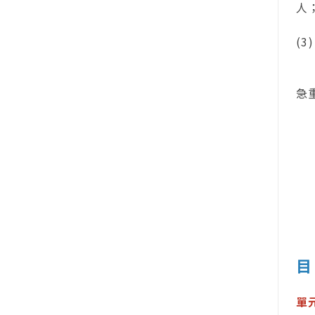
人
(
期
急
目
單