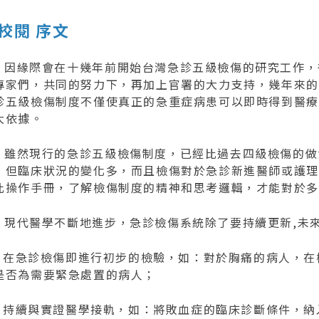
校閱 序文
緣際會在十幾年前開始台灣急診五級檢傷的研究工作，
專家們，共同的努力下，再加上官署的大力支持，幾年來的
診五級檢傷制度不僅使真正的急重症病患可以即時得到醫療
大依據。
然現行的急診五級檢傷制度，已經比過去四級檢傷的做
，但臨床狀況的變化多，而且檢傷對於急診新進醫師或護理
此操作手冊，了解檢傷制度的精神和思考邏輯，才能對於多
代醫學不斷地進步，急診檢傷系統除了要持續更新,未來
1) 在急診檢傷即進行初步的檢驗，如：對於胸痛的病人，
是否為需要緊急處置的病人；
2) 持續與實證醫學接軌，如：將敗血症的臨床診斷條件，