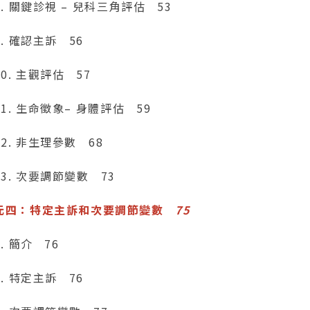
8. 關鍵診視 – 兒科三角評估 53
9. 確認主訴 56
10. 主觀評估 57
11. 生命徵象– 身體評估 59
12. 非生理參數 68
13. 次要調節變數 73
元四：特定主訴和次要調節變數
75
1. 簡介 76
2. 特定主訴 76