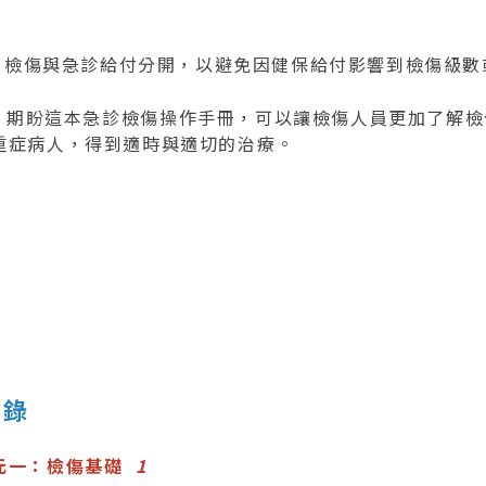
；
3) 檢傷與急診給付分開，以避免因健保給付影響到檢傷級
盼這本急診檢傷操作手冊，可以讓檢傷人員更加了解檢
重症病人，得到適時與適切的治療。
 錄
元一：檢傷基礎
1