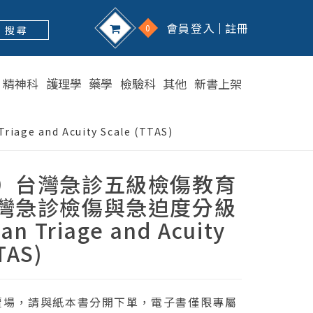
會員登入
註冊
0
搜 尋
精神科
護理學
藥學
檢驗科
其他
新書上架
nd Acuity Scale (TTAS)
）台灣急診五級檢傷教育
灣急診檢傷與急迫度分級
n Triage and Acuity
TAS)
賣場，請與紙本書分開下單，電子書僅限專屬