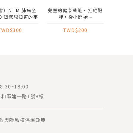
書）NTM 肺病全
兒童的健康識能 ~ 拒絕肥
0 個您想知道的事
胖，從小開始 ~
TWD$300
TWD$200
:30~18:00
中和區建一路1號8樓
款與隱私權保護政策