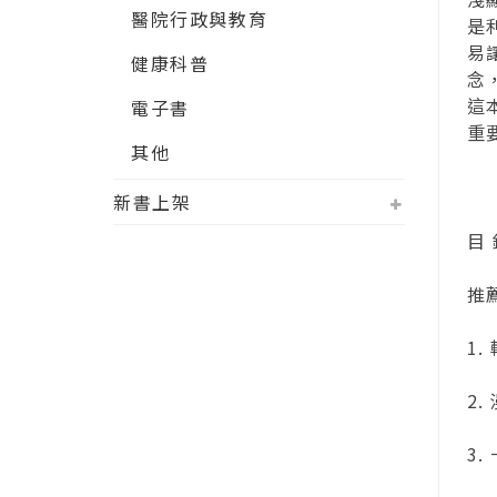
醫院行政與教育
是
易
健康科普
念
這
電子書
重
其他
新書上架
目 
推
1. 
2. 
3