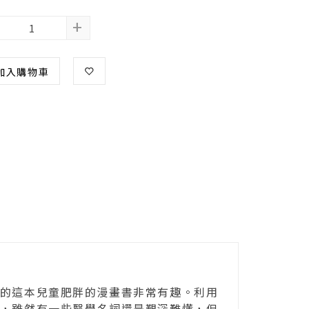
+
加入購物車
的這本兒童肥胖的漫畫書非常有趣。利用
，雖然有一些醫學名詞還是艱深難懂，但