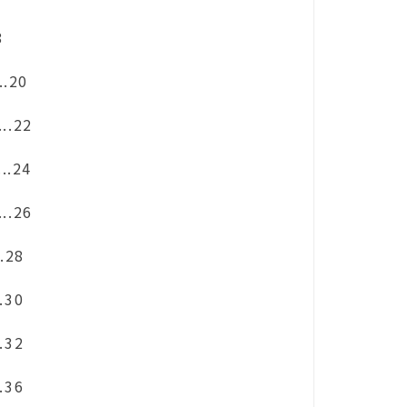
8
...20
....22
....24
....26
...28
..30
..32
..36