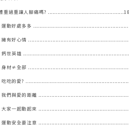
體重過重讓人腳痛嗎? ...............................................1
運動好處多多 ..........................................................
擁有好心情 .............................................................
鈣世英雄 ................................................................
身材≠全部 .............................................................
吃吃的愛? ..............................................................
 我們與愛的距離 .......................................................
 大家一起動起來 .......................................................
 運動安全要注意 .......................................................