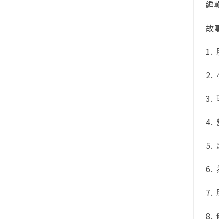
編輯群介
故事簡
1. 胖
2. 
3. 珍
4. 營
5. 
6. 
7. 
8. 健