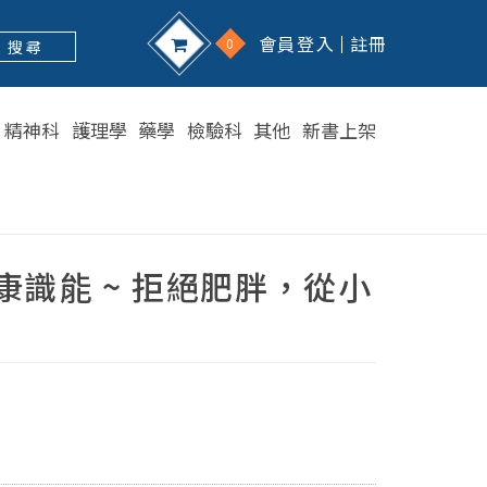
會員登入
註冊
0
搜 尋
精神科
護理學
藥學
檢驗科
其他
新書上架
康識能 ~ 拒絕肥胖，從小