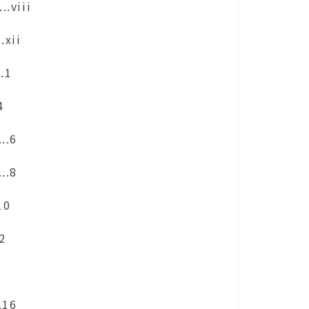
....viii
..xii
..1
4
...6
...8
.10
12
4
..16