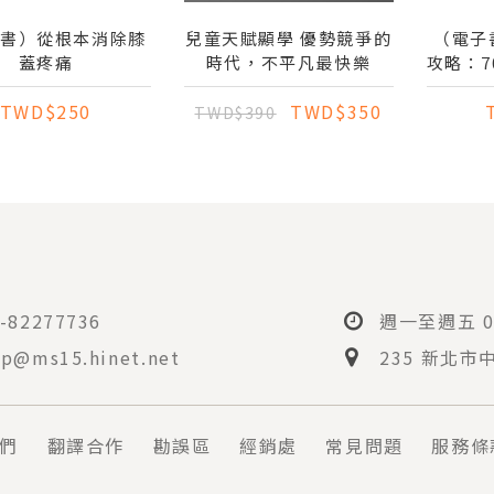
子書）從根本消除膝
兒童天賦顯學 優勢競爭的
（電子
蓋疼痛
時代，不平凡最快樂
攻略：7
TWD$250
TWD$350
TWD$390
-82277736
週一至週五 08
p@ms15.hinet.net
235 新北市
們
翻譯合作
勘誤區
經銷處
常見問題
服務條