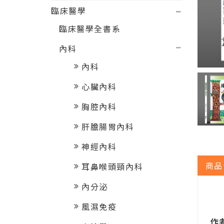
臨床醫學
臨床醫學全書系
內科
內科
心臟內科
胸腔內科
肝膽腸胃內科
神經內科
商品
耳鼻喉頭頸內科
內分泌
風濕免疫
作