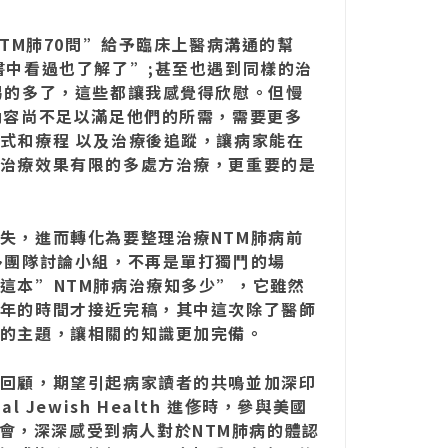
TM肺70問”給予臨床上醫病溝通的幫
書中看過也了解了”;甚至也遇到同樣的治
易的多了，這些都讓我感覺得欣慰。但慢
內容尚不足以滿足他們的所需，需要更多
式和療程 以及治療後追蹤，讓病家能在
治療效果有限的多處方治療，更重要的是
失，進而轉化為要整理治療NTM肺病前
多團隊討論小組，不再是單打獨鬥的場
這本”NTM肺病治療知多少”，它雖然
年的時間才接近完稿，其中這次除了醫師
的主題，讓相關的知識更加完備。
回顧，期望引起病家讀者的共鳴並加深印
l Jewish Health 進俢時，參與美國
人) 討論會，深深感受到病人對於NTM肺病的體認