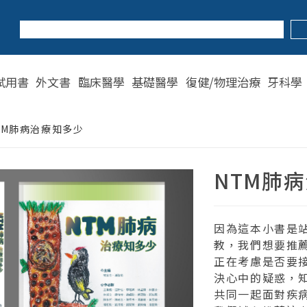
試用書
外文書
臨床醫學
基礎醫學
復健/物理治療
牙科學
TM肺病治療知多少
NTM肺
因為這本小書是
教，我們想要推
正在考慮是否要
決心中的疑惑，
共同一起面對疾