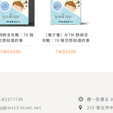
 肺病全攻略：70 個
（電子書）NTM 肺病全
您想知道的事
攻略：70 個您想知道的事
TWD$300
TWD$300
-82277736
週一至週五 08
p@ms15.hinet.net
235 新北市