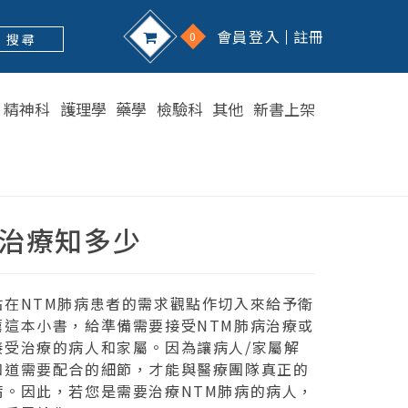
會員登入
註冊
0
搜 尋
精神科
護理學
藥學
檢驗科
其他
新書上架
病治療知多少
站在NTM肺病患者的需求觀點作切入來給予衛
薦這本小書，給準備需要接受NTM肺病治療或
接受治療的病人和家屬。因為讓病人/家屬解
知道需要配合的細節，才能與醫療團隊真正的
病。因此，若您是需要治療NTM肺病的病人，