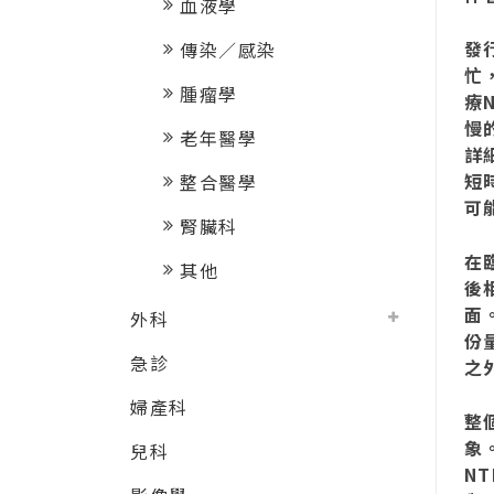
血液學
發
傳染／感染
忙
腫瘤學
療
慢
老年醫學
詳
短
整合醫學
可
腎臟科
在
其他
後
面
外科
份
急診
之
婦產科
整
象。
兒科
NT