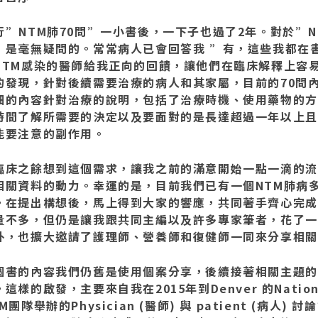
行”NTM肺70問”一小書後，一下子也過了2年。對於”N
，是毫無疑問的。常常病人已會回答我 ”有，這些我都在
NTM感染的醫師給我正向的回饋，讓他們在臨床解釋上容
的發現，針對後續需要治療的病人和其家屬，目前的70問
細的內容針對治療的說明，包括了治療時機、使用藥物的方
時間了解所需要的決定以及要面對的是長達超過一年以上且
能要注意的副作用。
臨床之餘想到這個需求，讓我之前的滿意開始一點一滴的流
相關資料的動力。幸運的是，目前我們已有一個NTM肺病
。在提出構想後，馬上得到大家的響應，共同著手齊心完成
量不多，但仍是讓我跟共同主編以及許多專家筆者，花了一
外，也擴大邀請了護理師、營養師和復健師一同來分享相關
個書的內容我們仍舊是使用個案分享，後續接著相關主題的
這樣的啟發，主要來自我在2015年到Denver 的Nationa
M團隊舉辦的Physician (醫師) 與 patient (病