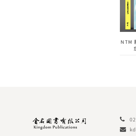
NTM
02
kd