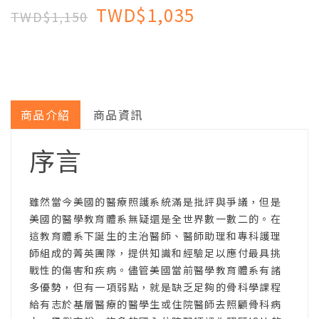
TWD$1,035
TWD$1,150
商品介紹
商品資訊
序言
雖然當今美國的醫療照護系統滿是批評與爭議，但是
美國的醫學教育體系無疑還是全世界數一數二的。在
這教育體系下誕生的主治醫師、醫師助理和專科護理
師組成的菁英團隊，提供知識和經驗足以應付最具挑
戰性的傷害和疾病。儘管美國當前醫學教育體系有諸
多優勢，但有一項弱點，就是缺乏足夠的骨科學課程
給有志於基層醫療的醫學生或住院醫師去照顧骨科病