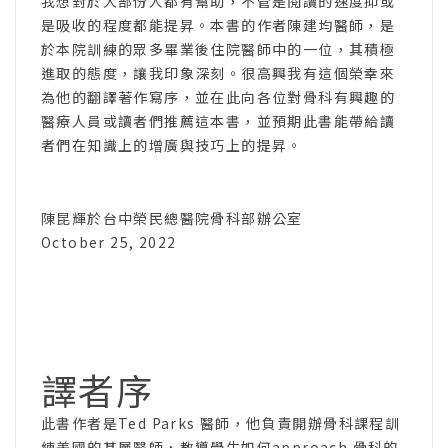
我想對於大部份人都有幫助，不管是閱讀的速度抑或
是吸收的程度都能提昇。本書的作者陳建均醫師，是
於本院訓練的眾多畢業後住院醫師中的一位，其積極
進取的態度，讓我印象深刻。很高興我有這個榮幸來
為他的翻譯著作寫序，並在此向各位對骨科有興趣的
醫療人員或讀者們推薦這本書，並預期此書能帶給讀
者們在知識上的增廣與技巧上的提昇。
陳昆輝於台中榮民總醫院骨科部辦公室
October 25, 2022
譯者序
此書作者是Ted Parks 醫師，他負責開辦骨科課程訓
練美國的基層醫師，教導學生如何approach 骨科的