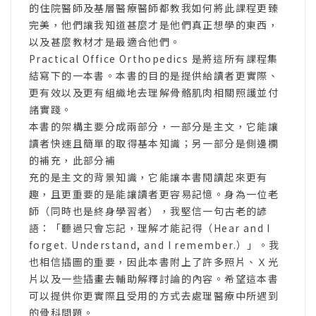
的住院醫師及基層醫療醫師都教我如何將此課程更臻
完美，他們讓我知道甚麼才是他們真正想學的東西，
以及甚麼教材才是最適合他們。
Practical Office Orthopedics 是將這所有課程集
結寫下的一本書。本書的目的是提供給讀者更實際、
更有效以及更有組織地去理解骨骼肌肉相關照護並付
諸實踐。
本書的架構主要分成兩部分，一部分是主文，它能讓
讀者快速且簡單的取得基本知識；另一部分是側邊欄
的補充，此部分補
充的是主文的背景知識，它能讓本書閱讀起來更有
趣，且更重要的是能讓讀者更容易記憶。身為一位老
師（同時也是終身學習者），我堅信一句古老的諺
語：「聽過只會忘記，理解才能記得（Hear and I
forget. Understand, and I remember.）」。我
也相信插圖的重要，因此本書附上了許多照片、Ｘ光
片以及一些插畫去輔助解釋討論的內容。希望這本書
可以提供你更實際且受用的方式去處理醫療中所遇到
的骨科問題。