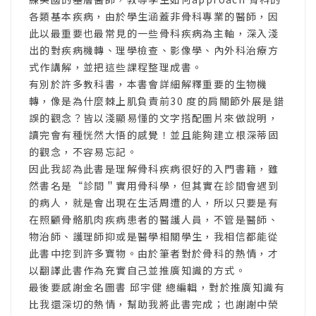
各類基本疾病，由於學生涵蓋非骨科專業的醫師，因
此以最重要也最常見的一些骨科疾病為主軸，深入淺
出的對疾病機轉、理學檢查、影像學、內外科治療方
式作講解，並把這些課程整理成書。
有別於許多教科書，本書會詳細解釋重要的生物機
轉，像是為什麼棘上肌負責前30 度的肩關節外展是錯
誤的觀念？皆以淺顯易懂的文字搭配圖片來做說明，
讀完會有種恍然大悟的感覺！並且能夠建立根深蒂固
的觀念，不容易忘記。
因此我認為此書是理解骨科疾病很好的入門書籍，雖
然書名是“診間＂實用骨科學，但其實在診間會遇到
的病人，就是會出現在生活周遭的人，所以只要是有
在照顧骨骼肌肉疾病患者的醫護人員，不管是醫師、
物治師、護理師抑或是醫學相關學生，我相信都能從
此書中挖到許多寶物。由於筆者對於骨科的熱情，才
以翻譯此書作為充實自己並推廣知識的方式。
最後要感謝金名圖書 邱宇健 總編輯，對於推廣知識有
比我還深切的熱情，幫助我將此書完成；也謝謝中榮