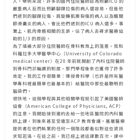
人。舉例來說，許多的國內住院醫師認為照顧ICU 的
嚴重病人反而比照顧腳踝拉傷的病人還容易，但是他
們遇到的腳踝拉傷、肩旋轉肌撕裂傷的病人以及髖關
節滑囊炎的病人，會比他們遇到的ICU 病人還多。事
實上，肌肉骨骼相關的主訴，佔了病人去尋求醫療協
助的1/3 的原因。
為了填補大部分住院醫師在骨科教育上的落差，我和
科羅拉多大學醫學中心（University of Colorado
medical center）在20 年前就開創了內科住院醫師
到骨科門診輪調的制度，那門學程後來也獲得了許多
肯定。我的工作很簡單：傳授骨科學（也許是所有醫
學專科裡最簡單也最基本的）給醫院中那些最聰明的
腦袋們。
很快地，這個學程與其他相關學程就引起了美國醫師
協會（American College of Physicians, ACP）
的注意。我開始接到邀約去給一些地區醫院的內科醫
師上課，到後來甚至受邀至ACP 教育會議。基層醫療
提供者在他們執業的任何一個階段都看似對這些資訊
求知若渴。在這之前，我已經上過這課數百次，課中