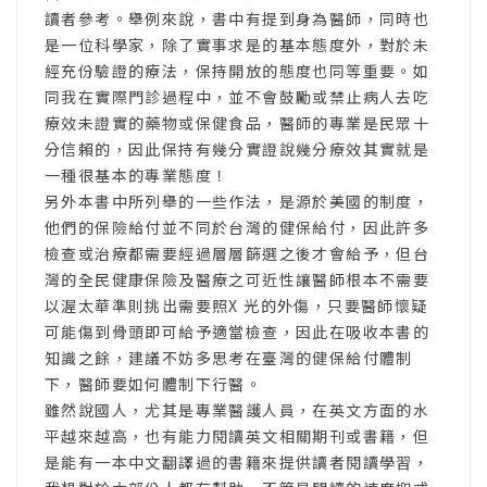
讀者參考。舉例來說，書中有提到身為醫師，同時也
是一位科學家，除了實事求是的基本態度外，對於未
經充份驗證的療法，保持開放的態度也同等重要。如
同我在實際門診過程中，並不會鼓勵或禁止病人去吃
療效未證實的藥物或保健食品，醫師的專業是民眾十
分信賴的，因此保持有幾分實證說幾分療效其實就是
一種很基本的專業態度！
另外本書中所列舉的一些作法，是源於美國的制度，
他們的保險給付並不同於台灣的健保給付，因此許多
檢查或治療都需要經過層層篩選之後才會給予，但台
灣的全民健康保險及醫療之可近性讓醫師根本不需要
以渥太華準則挑出需要照X 光的外傷，只要醫師懷疑
可能傷到骨頭即可給予適當檢查，因此在吸收本書的
知識之餘，建議不妨多思考在臺灣的健保給付體制
下，醫師要如何體制下行醫。
雖然說國人，尤其是專業醫護人員，在英文方面的水
平越來越高，也有能力閱讀英文相關期刊或書籍，但
是能有一本中文翻譯過的書籍來提供讀者閱讀學習，