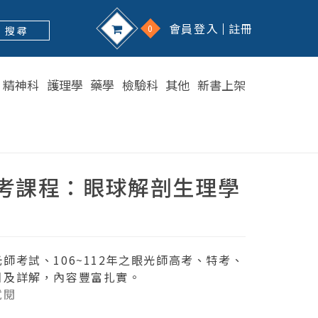
會員登入
註冊
0
搜 尋
精神科
護理學
藥學
檢驗科
其他
新書上架
考課程：眼球解剖生理學
師考試、106~112年之眼光師高考、特考、
目及詳解，內容豐富扎實。
試閱