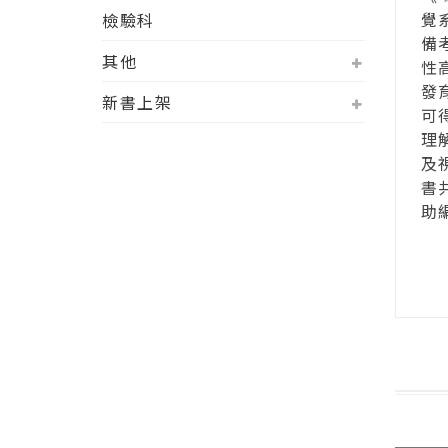
覺
檢驗科
備
其他
性
發
新書上架
可
理
及
書
助