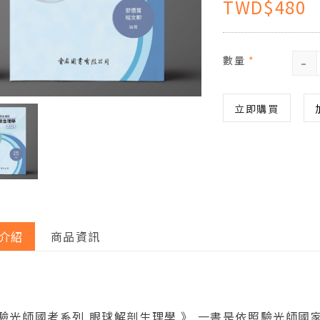
TWD$480
-
數量
*
立即購買
介紹
商品資訊
 驗光師國考系列 眼球解剖生理學 》 一書是依照驗光師