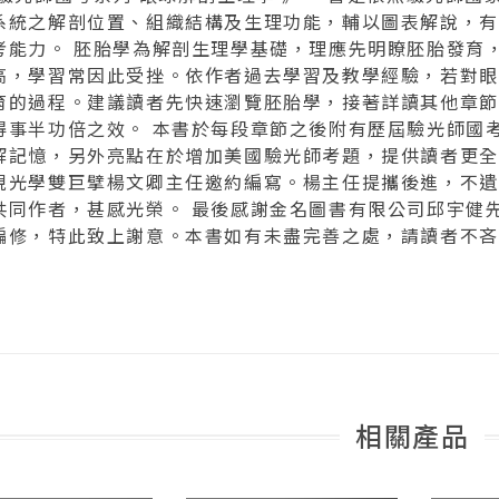
系統之解剖位置、組織結構及生理功能，輔以圖表解說，有
考能力。 胚胎學為解剖生理學基礎，理應先明瞭胚胎發育
高，學習常因此受挫。依作者過去學習及教學經驗，若對眼
育的過程。建議讀者先快速瀏覽胚胎學，接著詳讀其他章節
得事半功倍之效。 本書於每段章節之後附有歷屆驗光師國
解記憶，另外亮點在於增加美國驗光師考題，提供讀者更全
視光學雙巨擘楊文卿主任邀約編寫。楊主任提攜後進，不遺
共同作者，甚感光榮。 最後感謝金名圖書有限公司邱宇健
編修，特此致上謝意。本書如有未盡完善之處，請讀者不吝
相關產品