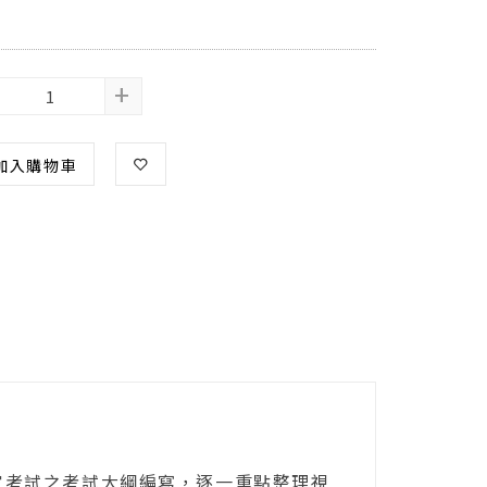
+
加入購物車
國家考試之考試大綱編寫，逐一重點整理視