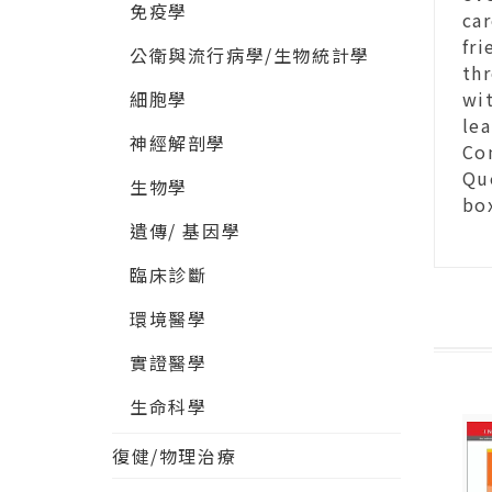
免疫學
car
fr
公衛與流行病學/生物統計學
th
細胞學
wi
lea
神經解剖學
Co
Que
生物學
bo
遺傳/ 基因學
臨床診斷
環境醫學
實證醫學
生命科學
復健/物理治療