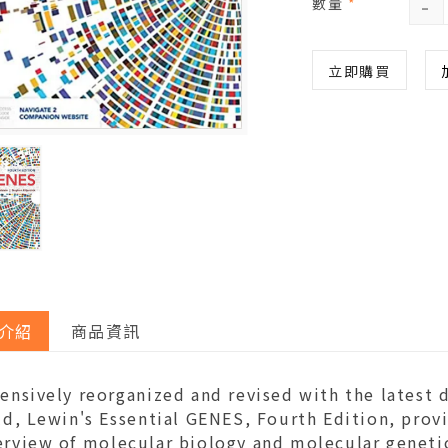
-
數量
*
立即購買
介紹
商品資訊
ensively reorganized and revised with the latest 
eld, Lewin's Essential GENES, Fourth Edition, pro
erview of molecular biology and molecular genetic