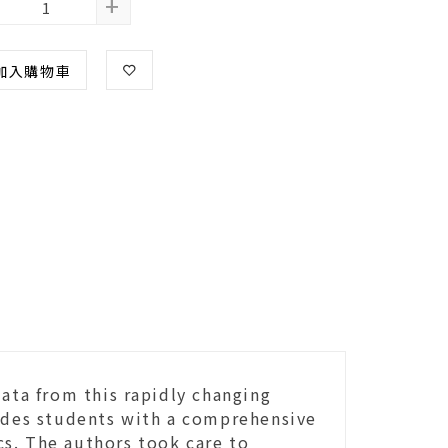
+
加入購物車
data from this rapidly changing
vides students with a comprehensive
s. The authors took care to