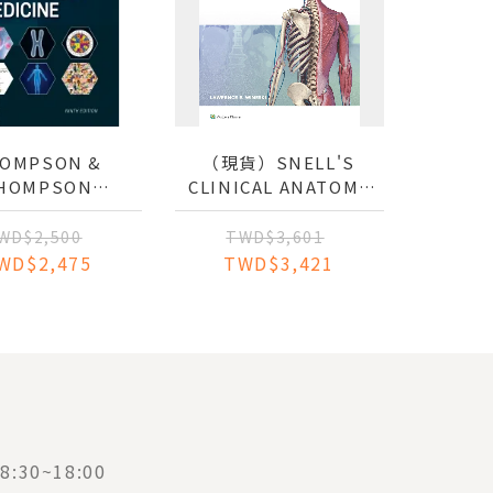
OMPSON &
（現貨）SNELL'S
HOMPSON
CLINICAL ANATOMY
NETICS AND
BY REGIONS
NOMICS IN
WD$2,500
TWD$3,601
MEDICINE
WD$2,475
TWD$3,421
:30~18:00