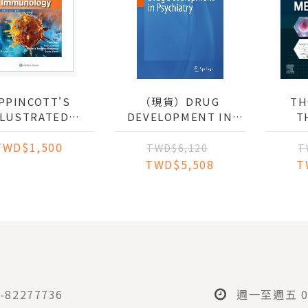
IPPINCOTT'S
（現貨）DRUG
TH
LLUSTRATED
DEVELOPMENT IN
T
REVIEWS:
PSYCHIATRY
GE
TWD$1,500
UNOLOGY (IE)
GE
TWD$6,120
T
TWD$5,508
T
-82277736
週一至週五 08