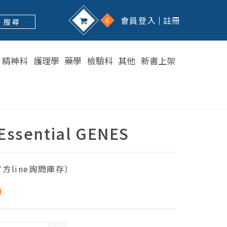
會員登入
註冊
0
搜 尋
精神科
護理學
藥學
檢驗科
其他
新書上架
 Essential GENES
方line詢問庫存）
0