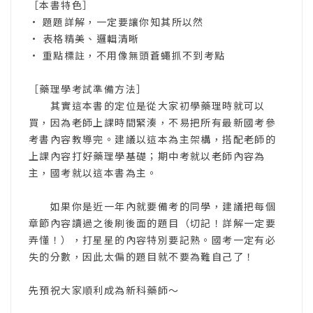
［本書特色］
• 題題詳解，一定要讓你知其所以然
• 表格精美、邏輯清晰
• 重點標註，不用像無頭蒼蠅抓不到考點
［藥理學考試準備方法］
其實這本書的定位是從大家初學藥理時就可以
買，因為老師上課時間緊湊，不易把所有最新國考參
考書內容教導完。建議以這本為主架構，搭配老師的
上課內容打好藥理學基礎；期中考就以老師內容為
主，國考就以這本書為主。
如果你是近一年內就要備考的同學，建議把每個
章節內容讀過之後刷後面的題目（切記！詳解一定要
弄懂！），打星星的內容特別要記熟。國考一定有必
失的分數，因此太偏的題目就不要為難自己了！
先預祝大家順利成為新科藥師～