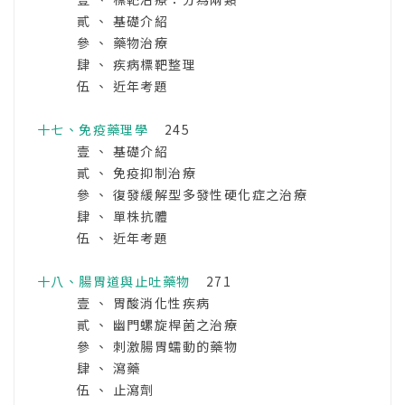
貳 、 基礎介紹
參 、 藥物治療
肆 、 疾病標靶整理
伍 、 近年考題
十七、免疫藥理學
245
壹 、 基礎介紹
貳 、 免疫抑制治療
參 、 復發緩解型多發性硬化症之治療
肆 、 單株抗體
伍 、 近年考題
十八、腸胃道與止吐藥物
271
壹 、 胃酸消化性疾病
貳 、 幽門螺旋桿菌之治療
參 、 刺激腸胃蠕動的藥物
肆 、 瀉藥
伍 、 止瀉劑