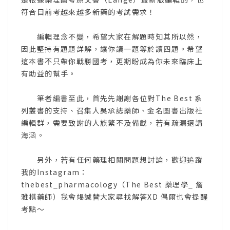
符合目前考越來越多新藥的考試需求！
編輯理念不變，希望大家在解題時知其所以然，
因此堅持有題題詳解，讓你讀一題等於讀四題。希望
這本書不只帶你戰勝國考，更期盼成為你未來臨床上
有助益的幫手。
筆者編書至此，首先先謝謝各位對The Best 系
列叢書的支持、召集人吳承誌藥師、金名圖書出版社
編輯群，需要致謝的人族繁不及備載，若有疏漏還請
海涵。
另外，若有任何藥理相關問題想討論，歡迎追蹤
我的Instagram：
thebest_pharmacology（The Best 藥理學_ 詹
雅棋藥師）我會竭誠替大家尋找解答XD 偶爾也會提醒
考點～