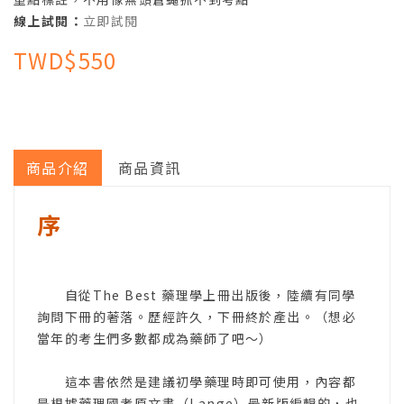
線上試閱：
立即試閱
TWD$550
商品介紹
商品資訊
序
自從The Best 藥理學上冊出版後，陸續有同學
詢問下冊的著落。歷經許久，下冊終於產出。（想必
當年的考生們多數都成為藥師了吧～）
這本書依然是建議初學藥理時即可使用，內容都
是根據藥理國考原文書（Lange）最新版編輯的，也