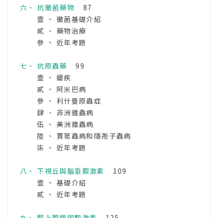
六、 抗黴菌藥物
87
壹 、 黴菌基礎介紹
貳 、 藥物治療
參 、 近年考題
七、 抗原蟲藥
99
壹 、 瘧疾
貳 、 阿米巴病
參 、 利什曼原蟲症
肆 、 非洲錐蟲病
伍 、 美洲錐蟲病
陸 、 賈第蟲病和隱孢子蟲病
柒 、 近年考題
八、 下視丘與腦垂腺激素
109
壹 、 基礎介紹
貳 、 近年考題
九、 腎上腺類固醇激素
125