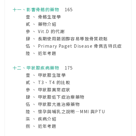
十一、影響骨骼的藥物
165
壹 、 骨骼生理學
貳 、 藥物介紹
參 、 Vit.D 的代謝
肆 、 長期使用類固醇容易導致骨質疏鬆
伍 、 Primary Paget Disease 骨佩吉特氏症
陸 、 近年考題
十二、甲狀腺疾病藥物
175
壹 、 甲狀腺生理學
貳 、 T3、T4 的比較
參 、 甲狀腺異常症狀
肆 、 甲狀腺低下症治療藥物
伍 、 甲狀腺亢進治療藥物
陸 、 懷孕與哺乳之說明—MMI 與PTU
柒 、 疾病介紹
捌 、 近年考題