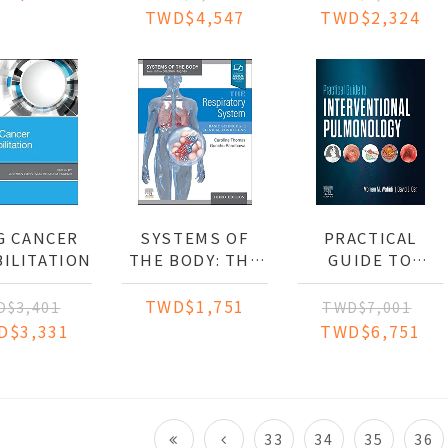
TWD$4,547
TWD$2,324
G CANCER
SYSTEMS OF
PRACTICAL
ILITATION
THE BODY: THE
GUIDE TO
RESPIRATORY
INTERVENTIONA
SYSTEM
PULMONOLOGY
TWD$1,751
D$3,401
TWD$7,001
D$3,331
TWD$6,751
33
34
35
36