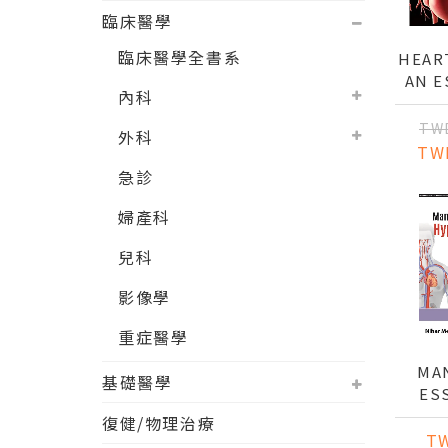
臨床醫學
臨床醫學全書系
HEART
AN E
內科
CLINI
TW
外科
TW
急診
婦產科
兒科
影像學
重症醫學
MA
基礎醫學
ES
HYPE
復健/物理治療
T