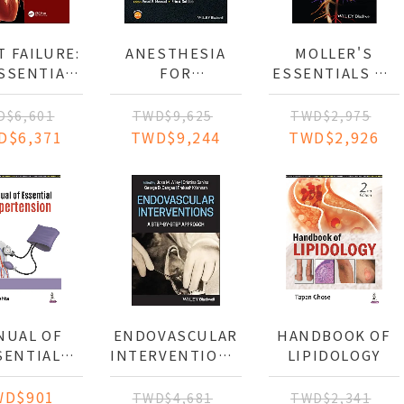
 FAILURE:
ANESTHESIA
MOLLER'S
SSENTIAL
FOR
ESSENTIALS OF
CAL GUIDE
CONGENITAL
PEDIATRIC
HEART DISEASE
CARDIOLOGY
D$6,601
TWD$9,625
TWD$2,975
D$6,371
TWD$9,244
TWD$2,926
NUAL OF
ENDOVASCULAR
HANDBOOK OF
SENTIAL
INTERVENTIONS:
LIPIDOLOGY
RTENSION
A STEP-BY-STEP
APPROACH
WD$901
TWD$4,681
TWD$2,341