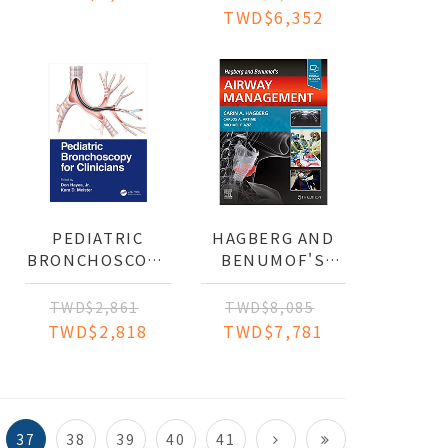
APPROACH
TWD$6,352
PEDIATRIC
HAGBERG AND
BRONCHOSCOPY
BENUMOF'S
L
FOR CLINICIANS
AIRWAY
MANAGEMENT
TWD$2,861
TWD$8,085
TWD$2,818
TWD$7,781
37
38
39
40
41