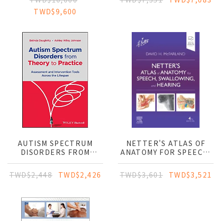
TWD$9,600
AUTISM SPECTRUM
NETTER'S ATLAS OF
DISORDERS FROM
ANATOMY FOR SPEECH,
THEORY TO PRACTICE:
SWALLOWING, AND
ASSESSMENT AND
HEARING
TWD$2,448
TWD$2,426
TWD$3,601
TWD$3,521
INTERVENTION TOOLS
ACROSS THE LIFE