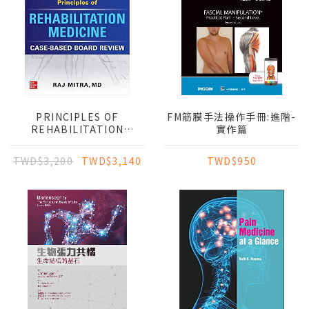
PRINCIPLES OF
FM筋膜手法操作手冊:進階-
REHABILITATION
實作篇
MEDICINE: CASE-BASED
BOARD REVIEW
TWD$3,200
TWD$3,140
TWD$950