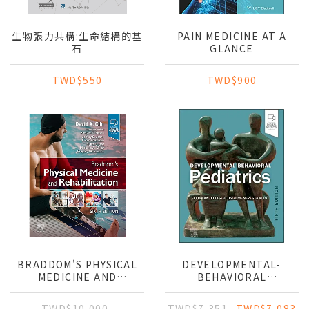
生物張力共構:生命結構的基
PAIN MEDICINE AT A
石
GLANCE
TWD$550
TWD$900
BRADDOM'S PHYSICAL
DEVELOPMENTAL-
MEDICINE AND
BEHAVIORAL
REHABILITATION
PEDIATRICS
TWD$10,000
TWD$7,351
TWD$7,083