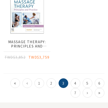
MASSAGE THERAPY:
PRINCIPLES AND
PRACTICE
TWD$3,852
TWD$3,759
1
2
3
4
5
6
7