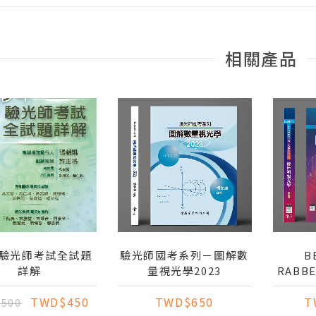
相關產品
年驗光師考試全試題
驗光師國考系列－圖解數
B
詳解
量視光學2023
RABB
TWD$450
TWD$650
T
500