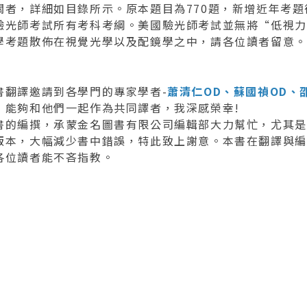
關者，詳細如目錄所示。原本題目為770題，新增近年考題
驗光師考試所有考科考綱。美國驗光師考試並無將“低視力
學考題散佈在視覺光學以及配鏡學之中，請各位讀者留意。
書翻譯邀請到各學門的專家學者-
蕭清仁OD、蘇國禎OD、
，能夠和他們一起作為共同譯者，我深感榮幸!
書的編撰，承蒙金名圖書有限公司編輯部大力幫忙，尤其是
版本，大幅減少書中錯誤，特此致上謝意。本書在翻譯與編
各位讀者能不吝指教。