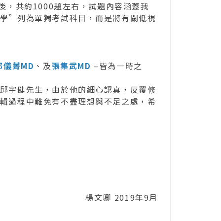
後，共約1000題左右，試題內容涵蓋我
學”列為單獨考試科目，而是將有關低視
邵儀菁MD
、及
張集武MD
–皆為一時之
邱宇健先生，由於他的細心認真，反覆修
輯過程中難免有不盡理想與不足之處，希
楊文卿 2019年9月