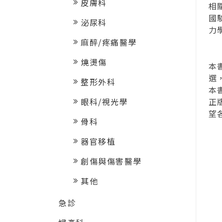
皮膚科
相
國
泌尿科
力
麻醉/疼痛醫學
燒燙傷
本
選
整形外科
本
正
眼科/視光學
望
骨科
器官移植
創傷與傷害醫學
其他
急診