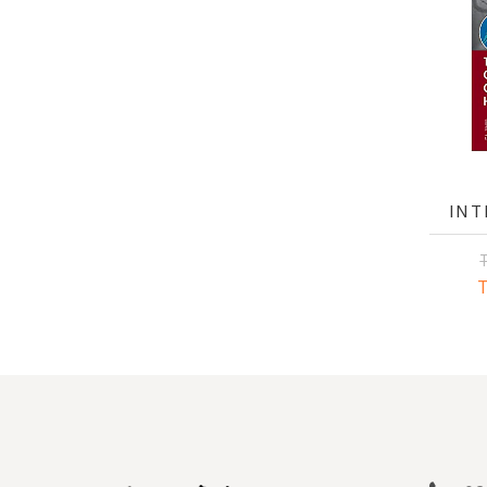
INT
CAT