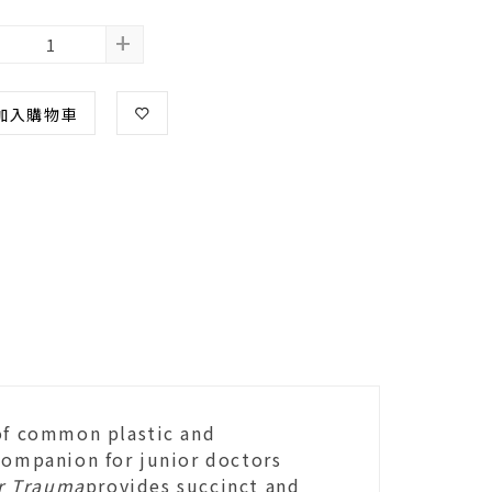
+
加入購物車
f common plastic and
 companion for junior doctors
or Trauma
provides succinct and