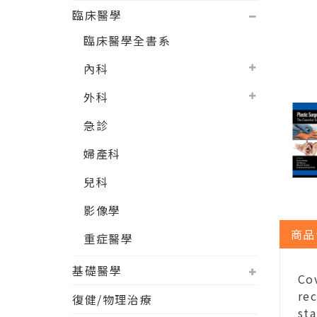
臨床醫學
臨床醫學全書系
內科
外科
急診
婦產科
兒科
影像學
商品
重症醫學
基礎醫學
Co
rec
復健/物理治療
sta