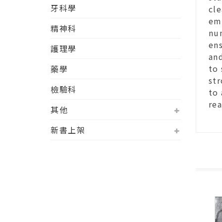
牙科學
cl
eme
精神科
num
ens
護理學
and
to 
藥學
str
檢驗科
to 
rea
其他
新書上架