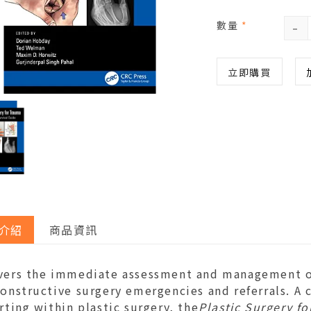
-
數量
*
立即購買
介紹
商品資訊
vers the immediate assessment and management o
onstructive surgery emergencies and referrals. A
rting within plastic surgery, the
Plastic Surgery f