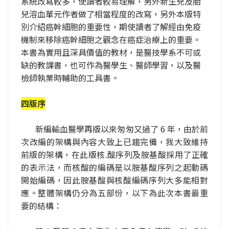
系統改寫較多，使讀者較易理解，另外新生兒及胎
兒溶血單元作者做了相當程度的改寫，另外本版特
別介紹癌幹細胞的重要性，期使讀者了解經由免疫
機制來移除癌幹細胞之觀念在癌症治療上的重要。
本書為實用且深具價值的教材，是醫技學系不可或
缺的教課書，也可作為醫學生、醫師學習，以及醫
檢師執業時輔助的工具書。
四版序
新編輸血醫學再版以來匆匆又過了 6 年，由於前
次改編的架構與內容大致上已趨完備，我大致維持
前版的架構，在此版核.酸序列及胺基酸採用了正確
的表示法，而核酸的編碼是以胺基酸序列之起動碼
開始編碼，因此胺基酸與核酸編碼序列大多能相對
應。整體架構仍分為五部份，以下為此次本書最重
要的結構：