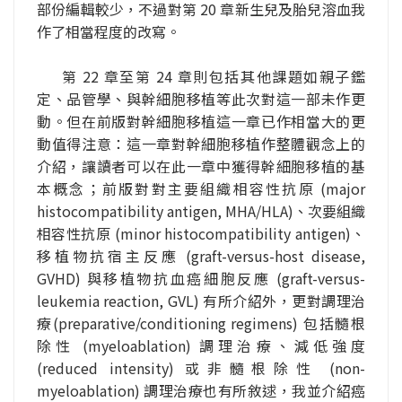
部份編輯較少，不過對第 20 章新生兒及胎兒溶血我
作了相當程度的改寫。
第 22 章至第 24 章則包括其他課題如親子鑑
定、品管學、與幹細胞移植等此次對這一部未作更
動。但在前版對幹細胞移植這一章已作相當大的更
動值得注意：這一章對幹細胞移植作整體觀念上的
介紹，讓讀者可以在此一章中獲得幹細胞移植的基
本概念；前版對對主要組織相容性抗原 (major 
histocompatibility antigen, MHA/HLA)、次要組織
相容性抗原 (minor histocompatibility antigen)、
移植物抗宿主反應 (graft-versus-host disease, 
GVHD) 與移植物抗血癌細胞反應 (graft-versus-
leukemia reaction, GVL) 有所介紹外，更對調理治
療(preparative/conditioning regimens) 包括髓根
除性 (myeloablation) 調理治療、減低強度 
(reduced intensity) 或非髓根除性 (non-
myeloablation) 調理治療也有所敘逑，我並介紹癌