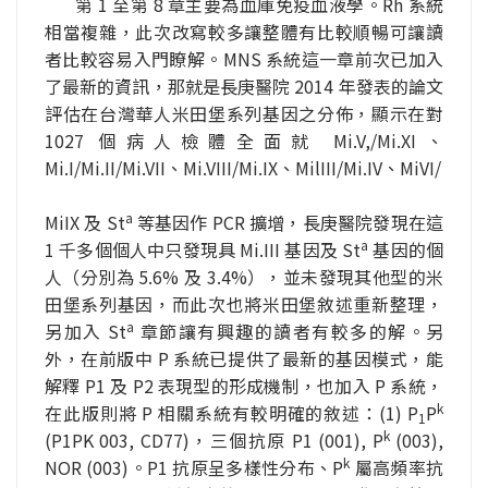
第 1 至第 8 章主要為血庫免疫血液學。Rh 系統
相當複雜，此次改寫較多讓整體有比較順暢可讓讀
者比較容易入門瞭解。MNS 系統這一章前次已加入
了最新的資訊，那就是長庚醫院 2014 年發表的論文
評估在台灣華人米田堡系列基因之分佈，顯示在對 
1027 個病人檢體全面就 Mi.V,/Mi.XI、
Mi.I/Mi.II/Mi.VII、Mi.VIII/Mi.IX、MilIII/Mi.IV、MiVI/
a
MiIX 及 St
等基因作 PCR 擴增，長庚醫院發現在這 
a
1 千多個個人中只發現具 Mi.III 基因及 St
基因的個
人（分別為 5.6% 及 3.4%），並未發現其他型的米
田堡系列基因，而此次也將米田堡敘述重新整理，
a
另加入 St
章節讓有興趣的讀者有較多的解。另
外，在前版中 P 系統已提供了最新的基因模式，能
解釋 P1 及 P2 表現型的形成機制，也加入 P 系統，
k
在此版則將 P 相關系統有較明確的敘述：(1) P
P
1
k
(P1PK 003, CD77)，三個抗原 P1 (001), P
 (003), 
k
NOR (003)。P1 抗原呈多樣性分布、P
屬高頻率抗