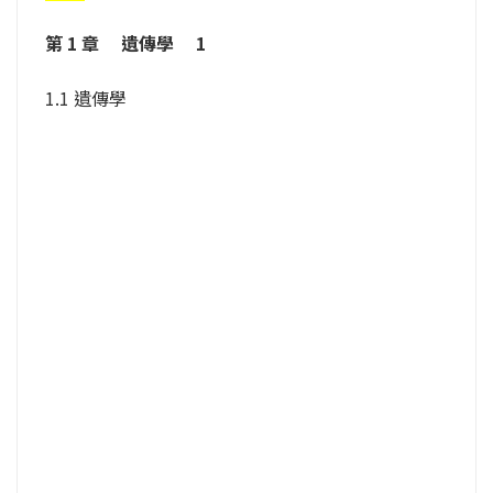
第 1 章 　遺傳學　 1
1.1 遺傳學
商品貨號
：9789863684848H
出版社
：
合記圖書
出版日期
：2023-07-10
ISBN
：9789863684848
頁數
：660
尺寸
：26.6 x 19.2 cm