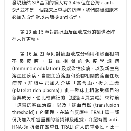
a 
發現雖然 St
基因的個人有 3.4% 但在台灣，anti-
a
St
並不是一個臨床上重要的抗體，我們篩檢細胞不
a
a
必加入 St
對以來篩檢 anti-St
。
第 13 至 15 章討論捐血及血液成分的製備及貯
存未作更動。
第 16 至 21 章則討論血液成分輸用和輸血相關
不良反應、輸血相關的免疫學調適 
(Immunomodulation) 及感染性疾病，以及新生兒
溶血性疾病、自體免疫溶血和藥物相關的溶血性疾
病等。前版中己加入介紹「富含血小板之血漿 
(platelet rich plasma)」此一臨床上相當受囑目的
新興成分、也比較詳細的（超過 4 頁篇幅）來討論
「適當的輸血治療」以及「輸血門檻 (transfusion 
threshold)」的問題、在輸血反應中 TRALI 這一部
份我加入相當重要的新資訊及證據，介紹有關 anti-
HNA-3a 抗體在嚴重性 TRALI 病人的重要性。此一