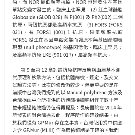
原，而 NOR 屬低頻率抗原。NOR 也是發生在基因
單點突變才發生的，臨床上也罕見。(2) 紅血球醣脂 
Globoside (GLOB 028) 有 P(001) 及 PX2(002) 二個
抗原，兩個抗原都是高頻率抗原。(3) FORS (FORS 
031)，有 FORS1 (001) 1 抗原，是低頻率抗原 
FORS1 發生在基因單點突變而讓原本無基因產物表
現型 (null phenotype) 的基因活化，臨床上罕見；
及高頻率抗原 LKE (901 017)，屬高頻率抗原。
第 9 至第 12 章討論抗原抗體反應與血庫基本測
試原理和檢驗方法，包括抗體篩檢、鑑定、及交叉
試驗方法等，此次的修改仍較少。但更重要的是在
前版中台灣我們提到的以 Manual polybrene 方法及
台灣捐血中心所提供的抗體篩檢細胞組作了數十年
並未經過確效過仍值得再提及：長庚醫院在 2014 年
所發表的對台灣過去此一程序所作的確效結果，由
於我們僅有 GP.Mur 存在之事實，台灣使用捐中供應
之含 GP.Mur (Mi.III) 作為篩檢細胞是正確的。我們