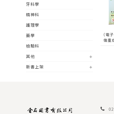
牙科學
精神科
護理學
（電
藥學
傷重
檢驗科
其他
新書上架
02