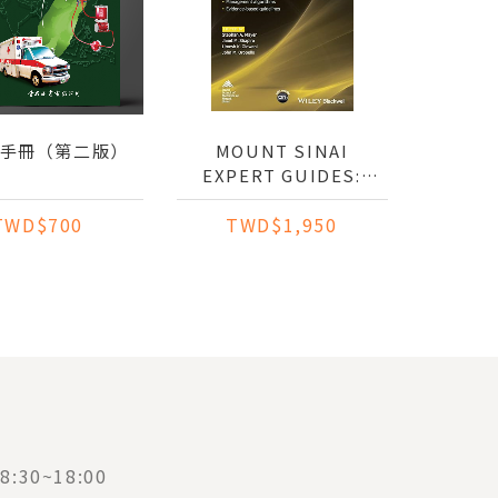
O手冊（第二版）
MOUNT SINAI
EXPERT GUIDES:
CRITICAL CARE
TWD$700
TWD$1,950
:30~18:00