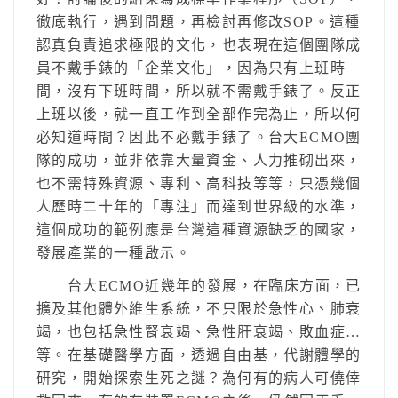
徹底執行，遇到問題，再檢討再修改SOP。這種
認真負責追求極限的文化，也表現在這個團隊成
員不戴手錶的「企業文化」，因為只有上班時
間，沒有下班時間，所以就不需戴手錶了。反正
上班以後，就一直工作到全部作完為止，所以何
必知道時間？因此不必戴手錶了。台大ECMO團
隊的成功，並非依靠大量資金、人力推砌出來，
也不需特殊資源、專利、高科技等等，只憑幾個
人歷時二十年的「專注」而達到世界級的水準，
這個成功的範例應是台灣這種資源缺乏的國家，
發展產業的一種啟示。
台大ECMO近幾年的發展，在臨床方面，已
擴及其他體外維生系統，不只限於急性心、肺衰
竭，也包括急性腎衰竭、急性肝衰竭、敗血症…
等。在基礎醫學方面，透過自由基，代謝體學的
研究，開始探索生死之謎？為何有的病人可僥倖