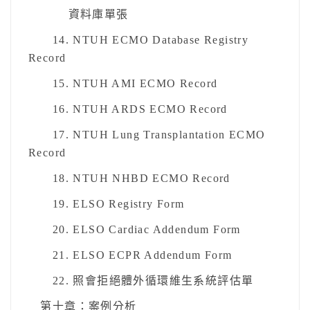
資料庫單張
14. NTUH ECMO Database Registry
Record
15. NTUH AMI ECMO Record
16. NTUH ARDS ECMO Record
17. NTUH Lung Transplantation ECMO
Record
18. NTUH NHBD ECMO Record
19. ELSO Registry Form
20. ELSO Cardiac Addendum Form
21. ELSO ECPR Addendum Form
22. 照會拒絕體外循環維生系統評估單
第十章：案例分析