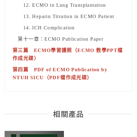
12. ECMO in Lung Transplantation
13. Heparin Titration in ECMO Patient
14. ICH Complication
第十一章：ECMO Publication Paper
第三篇 ECMO學習護照（ECMO 教學PPT檔
作成光碟）
第四篇 PDF of ECMO Publication by
NTUH SICU（PDF檔作成光碟）
相關產品