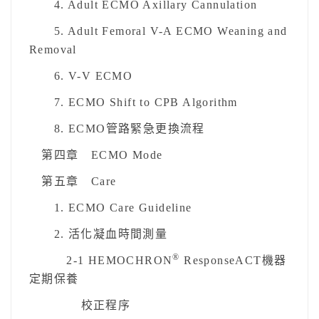
4. Adult ECMO Axillary Cannulation
5. Adult Femoral V-A ECMO Weaning and
Removal
6. V-V ECMO
7. ECMO Shift to CPB Algorithm
8. ECMO管路緊急更換流程
第四章 ECMO Mode
第五章 Care
1. ECMO Care Guideline
2. 活化凝血時間測量
®
2-1 HEMOCHRON
ResponseACT機器
定期保養
校正程序