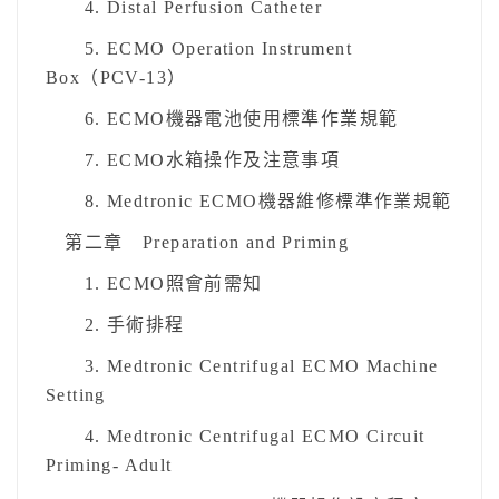
4. Distal Perfusion Catheter
5. ECMO Operation Instrument
Box（PCV-13）
6. ECMO機器電池使用標準作業規範
7. ECMO水箱操作及注意事項
8. Medtronic ECMO機器維修標準作業規範
第二章 Preparation and Priming
1. ECMO照會前需知
2. 手術排程
3. Medtronic Centrifugal ECMO Machine
Setting
4. Medtronic Centrifugal ECMO Circuit
Priming- Adult