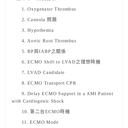
1. Oxygenator Thrombus
2. Cannula 問題
3. Hypothemia
4. Aortic Root Thrombus
5. BP與IABP之關係
6. ECMO Shift to LVAD之理想時機
7. LVAD Candidate
8. ECMO Transport CPR
9. Delay ECMO Support in a AMI Patient
with Cardiogenic Shock
10. 第二台ECMO時機
11. ECMO Mode