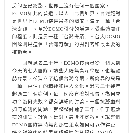
房的歷史縮影。世界上沒有任何一個國家，
ECMO如此的普遍；以人口比例計算，台灣絕對
是世界上ECMO使用最多的國家，這是一種「台
灣奇蹟」。至於ECMO引發的議題，受媒體關注
的程度，則是另一種「台灣奇蹟」。台大ECMO
團隊則是這個「台灣奇蹟」的開創者和最重要的
推動者。
回想過去二十年，ECMO技術員從一個人到
今天的七人團隊，這些人既無高深學歷，也無顯
赫背景，卻建立了這個台灣奇蹟，所倚靠的只是
一種「專注」的精神和達人文化。過去二十幾年
超過二千個病例，每一例都有檢討報告，為何成
功？為何失敗？都有詳細的討論。一個抗凝血劑
如何監測的問題，就整整討論了二年，作了無數
次的測試、計算、比對，最後才定案。可說整個
ECMO團隊無時無刻都在思索如何可以作得更
好？討論後的結果寫成標準作業程序（SOP），