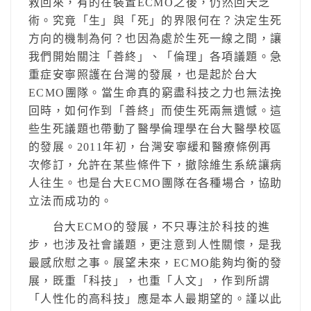
救回來，有的在裝置ECMO之後，仍然回天乏
術。究竟「生」與「死」的界限何在？決定生死
方向的機制為何？也因為處於生死一線之間，讓
我們開始關注「善終」、「倫理」各項議題。急
重症安寧照護在台灣的發展，也是起於台大
ECMO團隊。當生命真的窮盡科技之力也無法挽
回時，如何作到「善終」而使生死兩無遺憾。這
些生死議題也帶動了醫學倫理學在台大醫學校區
的發展。2011年初，台灣安寧緩和醫療條例再
次修訂，允許在某些條件下，撤除維生系統讓病
人往生。也是台大ECMO團隊在各種場合，協助
立法而成功的。
台大ECMO的發展，不只專注於科技的進
步，也涉及社會議題，更注意到人性關懷，是我
最感欣慰之事。展望未來，ECMO能夠均衡的發
展，既重「科技」，也重「人文」，作到所謂
「人性化的高科技」應是本人最期望的。謹以此