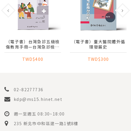
（電子書）台灣急診五級檢
（電子書）臺大醫院體外循
傷教育手冊—台灣急診檢傷
環發展史
與急迫度分級量表TAIWAN
TRIAGE AND ACUITY
TWD$400
TWD$300
SCALE (TTAS)
02-82277736
kdp@ms15.hinet.net
週一至週五 08:30~18:00
235 新北市中和區建一路1號8樓