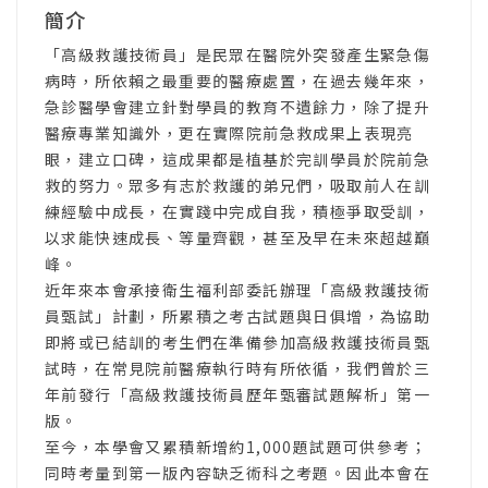
簡介
「高級救護技術員」是民眾在醫院外突發產生緊急傷
病時，所依賴之最重要的醫療處置，在過去幾年來，
急診醫學會建立針對學員的教育不遺餘力，除了提升
醫療專業知識外，更在實際院前急救成果上表現亮
眼，建立口碑，這成果都是植基於完訓學員於院前急
救的努力。眾多有志於救護的弟兄們，吸取前人在訓
練經驗中成長，在實踐中完成自我，積極爭取受訓，
以求能快速成長、等量齊觀，甚至及早在未來超越巔
峰。
近年來本會承接衛生福利部委託辦理「高級救護技術
員甄試」計劃，所累積之考古試題與日俱增，為協助
即將或已結訓的考生們在準備參加高級救護技術員甄
試時，在常見院前醫療執行時有所依循，我們曾於三
年前發行「高級救護技術員歷年甄審試題解析」第一
版。
至今，本學會又累積新增約1,000題試題可供參考；
同時考量到第一版內容缺乏術科之考題。因此本會在