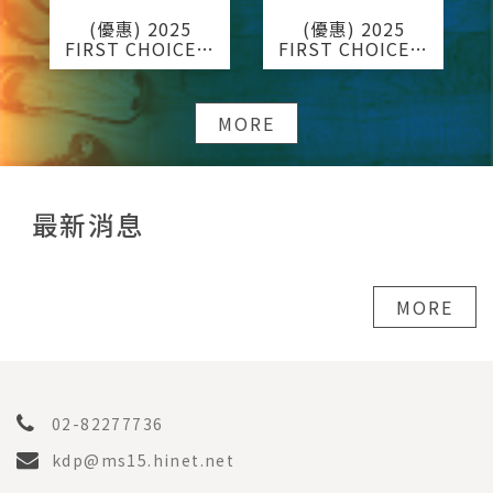
(優惠) 2025
(優惠) 2025
國
FIRST CHOICE國
FIRST CHOICE國
四
考分科詳解 醫學五
考分科詳解 醫學六
膚
(全) + 外科核心課
(全) + 實用兒科學
程
（第二版）
MORE
最新消息
MORE
02-82277736
kdp@ms15.hinet.net