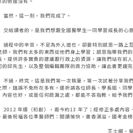
來的倒還沒有。
然，這一刻，我們完成了。
給讀者的，是我們想跟全國醫學生一同學習成長的心
程中的辛苦，不足為外人道也，卻要特別感恩一路上互
老師，我們有太多的東西從他們身上學習；感恩指導我們的
長，提供許多寶貴的建議跟行政上的資源，讓我們站在前人
司的邱先生，以及整個編輯團隊的鼎力協助，讓此書更趨完
過，終究，這是我們第一次執筆，第一次試著分享我們的所
之際，錯誤不免所在多有。還祈請各位師長、學長姐、同學
、內容也好，或是任何疏漏之處，都能不吝指教，給予我們
012 年版（初創），距今約13 年了；經修正多處內容、
。最後祝福各位準醫師們：閱讀愉快，書香滿溢，國考金榜
王士綱、