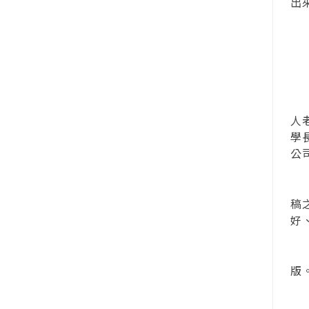
出
當
交
過
人
學
公
不
稿
好
2
版