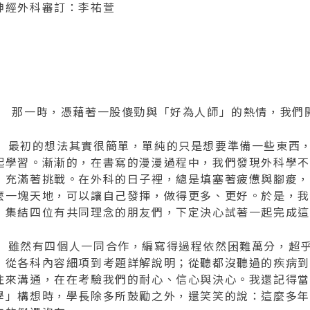
神經外科審訂：李祐萱
序
一時，憑藉著一股傻勁與「好為人師」的熱情，我們開
初的想法其實很簡單，單純的只是想要準備一些東西，跟著
起學習。漸漸的，在書寫的漫漫過程中，我們發現外科學不
，充滿著挑戰。在外科的日子裡，總是填塞著疲憊與腳痠，
麼一塊天地，可以讓自己發揮，做得更多、更好。於是，我
，集結四位有共同理念的朋友們，下定決心試著一起完成這套Fir
然有四個人一同合作，編寫得過程依然困難萬分，超乎
；從各科內容細項到考題詳解說明；從聽都沒聽過的疾病到
往來溝通，在在考驗我們的耐心、信心與決心。我還記得當我們跟
學」構想時，學長除多所鼓勵之外，還笑笑的說：這麼多年