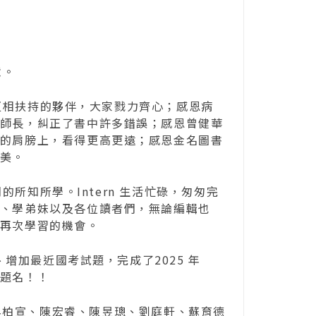
意。
相扶持的夥伴，大家戮力齊心；感恩病
師長，糾正了書中許多錯誤；感恩曾健華
的肩膀上，看得更高更遠；感恩金名圖書
美。
知所學。Intern 生活忙碌，匆匆完
、學弟妹以及各位讀者們，無論編輯也
再次學習的機會。
增加最近國考試題，完成了2025 年
題名！！
吳柏宣、陳宏睿、陳昱璁、劉庭軒、蘇育德