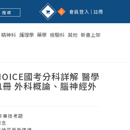
會員登入
註冊
0
搜 尋
精神科
護理學
藥學
檢驗科
其他
新書上架
 CHOICE國考分科詳解 醫學
1冊 外科概論、腦神經外
4年專技考題
觀念
討論區最新建議