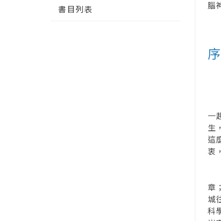
腦
書目列表
那
最
一
生
這
衷
雖
章
城
科