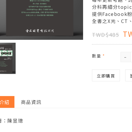
分科再細分top
提供Facebo
全書之X光、CT
T
TWD$485
-
數量
*
立即購買
介紹
商品資訊
著：陳昱璁