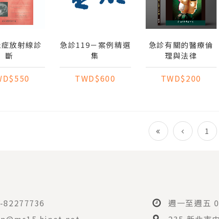
急症放射線診
急診119－案例精選
急診有關的醫療倫
斷
集
理與法律
WD$550
TWD$600
TWD$200
1
-82277736
週一至週五 08
p@ms15.hinet.net
235 新北市