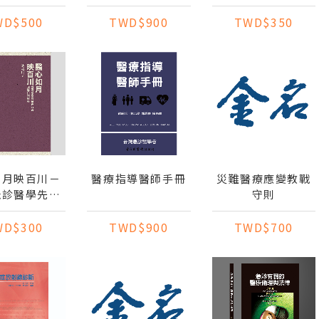
攻略
育訓練及因應評鑑
參考書
WD$500
TWD$900
TWD$350
如月映百川－
醫療指導醫師手冊
災難醫療應變教戰
急診醫學先行
守則
勝川回憶錄
WD$300
TWD$900
TWD$700