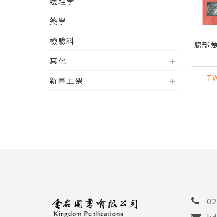
護理學
藥學
檢驗科
腹部
其他
T
新書上架
02
kd