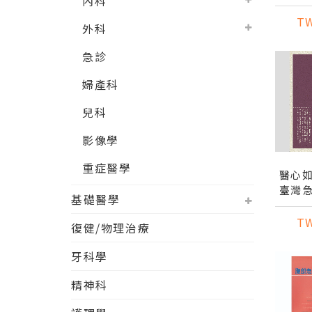
內科
T
外科
急診
婦產科
兒科
影像學
重症醫學
醫心
臺灣
基礎醫學
者胡
T
復健/物理治療
牙科學
精神科