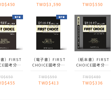
_2025
程
WD$450
TWD$3,590
TWD$550
書）FIRST
（電子書）FIRST
（紙本書）FIRST
ICE國考分科
CHOICE國考分科
CHOICE國考分科
醫學（二）第
詳解 醫學（二）第
詳解 醫學（二）第
微免(免疫、寄
1冊 微免_2022
4冊_2022 生物統計
D$650
TWD$590
TWD$480
蟲)2022
學、流行病學、行
WD$455
TWD$413
TWD$336
為科學、 社區醫
學、預防醫學、醫
業管理