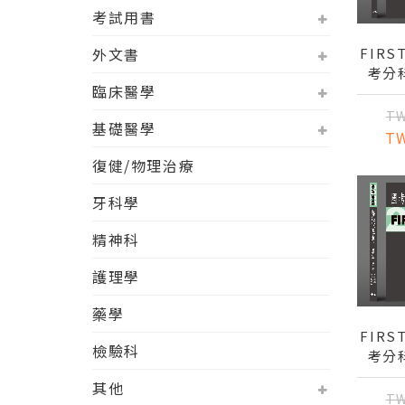
考試用書
FIRS
外文書
考分
臨床醫學
（五）
TW
基礎醫學
T
復健/物理治療
牙科學
精神科
護理學
藥學
FIRS
檢驗科
考分
（五）
其他
概論
TW