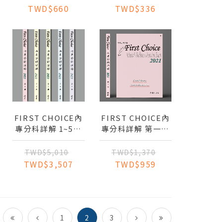
學、流行病學、行
TWD$660
TWD$336
為科學、 社區醫
學、預防醫學、醫
業管理
FIRST CHOICE內
FIRST CHOICE內
專分科詳解 1~5冊
專分科詳解 第一冊
全套
2021
TWD$5,010
TWD$1,370
TWD$3,507
TWD$959
1
2
3