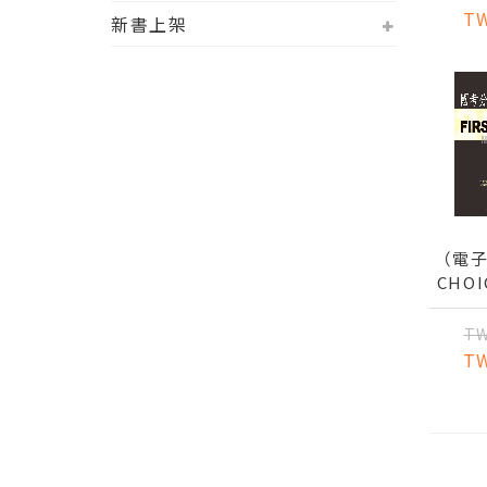
T
新書上架
（電子
CHO
詳解 
2冊 
TW
生
T