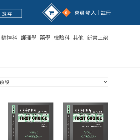
會員登入
註冊
0
搜 尋
精神科
護理學
藥學
檢驗科
其他
新書上架